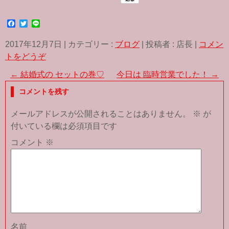
F
T
L
a
w
i
c
i
n
2017年12月7日
|
カテゴリー :
ブログ
|
投稿者 : 店長
|
コメン
e
t
e
b
t
トをどうぞ
o
e
o
r
←
結婚式の セットの巻♡
今日は 臨時営業でした！
→
k
コメントを残す
メールアドレスが公開されることはありません。
※
が
付いている欄は必須項目です
コメント
※
名前