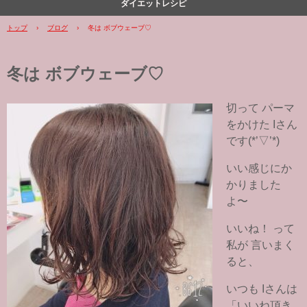
ダイエットレシピ
トップ
›
ブログ
›
冬は ボブウェーブ♡
冬は ボブウェーブ♡
切って パーマ
をかけた Iさん
です(*’▽’*)
いい感じにか
かりました
よ〜
いいね！ って
私が 言いまく
ると、
いつも Iさんは
「いいね頂き