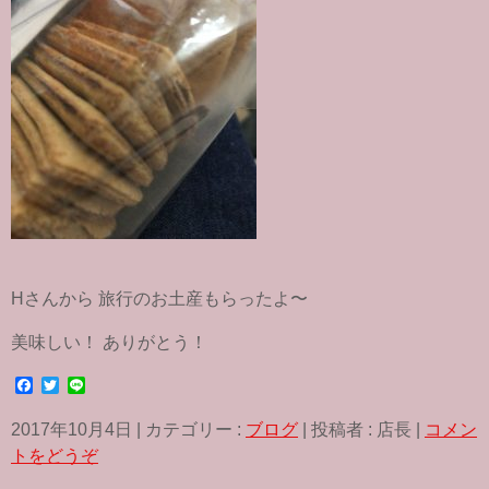
Hさんから 旅行のお土産もらったよ〜
美味しい！ ありがとう！
F
T
L
a
w
i
c
i
n
2017年10月4日
|
カテゴリー :
ブログ
|
投稿者 : 店長
|
コメン
e
t
e
b
t
トをどうぞ
o
e