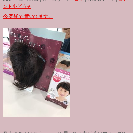
e
t
e
b
t
ントをどうぞ
o
e
o
r
今 委託で 置いてます。
k