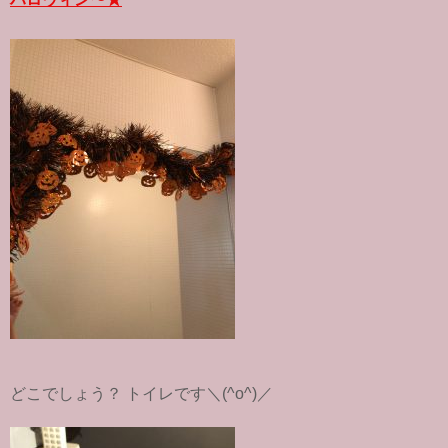
k
どこでしょう？ トイレです＼(^o^)／