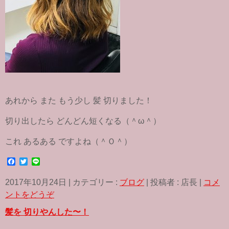
あれから また もう少し 髪 切りました！
切り出したら どんどん短くなる（＾ω＾）
これ あるある ですよね（＾Ｏ＾）
F
T
L
a
w
i
c
i
n
2017年10月24日
|
カテゴリー :
ブログ
|
投稿者 : 店長
|
コメ
e
t
e
b
t
ントをどうぞ
o
e
o
r
髪を 切りやんした〜！
k