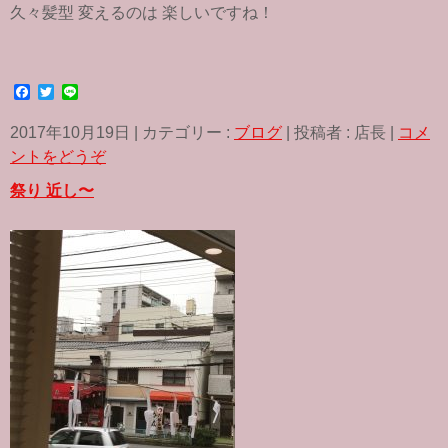
久々髪型 変えるのは 楽しいですね！
F
T
L
a
w
i
c
i
n
2017年10月19日
|
カテゴリー :
ブログ
|
投稿者 : 店長
|
コメ
e
t
e
b
t
ントをどうぞ
o
e
o
r
祭り 近し〜
k