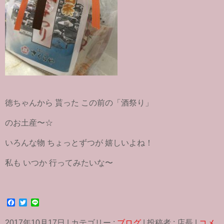
徳ちゃんから 貰った この前の「酒祭り」
のお土産〜☆
いろんな物 ちょっとずつが 嬉しいよね！
私も いつか 行ってみたいな〜
F
T
L
a
w
i
c
i
n
2017年10月17日
|
カテゴリー :
ブログ
|
投稿者 : 店長
|
コメ