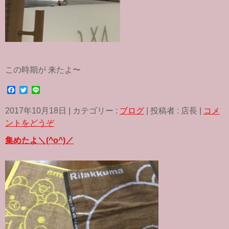
この時期が 来たよ〜
F
T
L
a
w
i
c
i
n
2017年10月18日
|
カテゴリー :
ブログ
|
投稿者 : 店長
|
コメ
e
t
e
b
t
ントをどうぞ
o
e
o
r
集めたよ＼(^o^)／
k