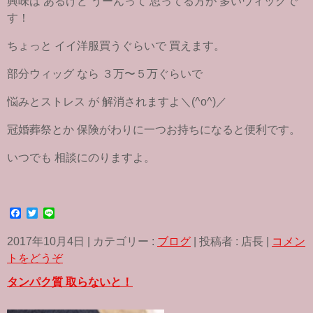
興味は あるけど うーんって 思ってる方が 多いウィッグで
す！
ちょっと イイ洋服買うぐらいで 買えます。
部分ウィッグ なら ３万〜５万ぐらいで
悩みとストレス が 解消されますよ＼(^o^)／
冠婚葬祭とか 保険がわりに一つお持ちになると便利です。
いつでも 相談にのりますよ。
F
T
L
a
w
i
c
i
n
2017年10月4日
|
カテゴリー :
ブログ
|
投稿者 : 店長
|
コメン
e
t
e
b
t
トをどうぞ
o
e
o
r
タンパク質 取らないと！
k