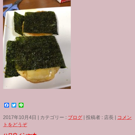
F
T
L
a
w
i
c
i
n
2017年10月4日
|
カテゴリー :
ブログ
|
投稿者 : 店長
|
コメン
e
t
e
b
t
トをどうぞ
o
e
o
r
ハロウィン〜★