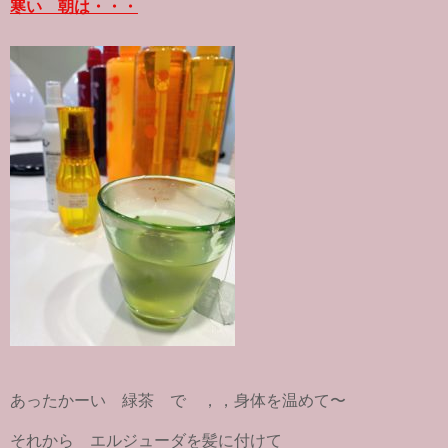
o
r
寒い 朝は・・・
k
あったかーい 緑茶 で ，，身体を温めて〜
それから エルジューダを髪に付けて