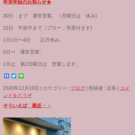
o
r
年末年始のお知らせ★
k
30日 まで 通常営業。（月曜日は 休み)
31日 午前中まで（ブロー，等受付ます)
1月1日〜4日 正月休み。
5日〜 通常営業。
1月は 第2日曜日は 営業します。
F
T
L
a
w
i
c
i
n
2020年12月19日
|
カテゴリー :
ブログ
|
投稿者 : 店長
|
コメ
e
t
e
b
t
ントをどうぞ
o
e
o
r
そういえば 最近・・
k