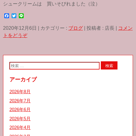
シュークリームは 買いそびれました（泣）
F
T
L
a
w
i
c
i
n
2020年12月6日
|
カテゴリー :
ブログ
|
投稿者 : 店長
|
コメン
e
t
e
b
t
トをどうぞ
o
e
o
r
k
アーカイブ
2026年8月
2026年7月
2026年6月
2026年5月
2026年4月