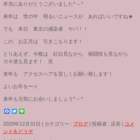
本当にありがとうございました^ – ^
来年は 世の中 明るいニュースが あればいいですね★
でも 本日 東京の感染者 ヤバ！！
この お正月は 引きこもります！
とりあえず、今晩は 紅白見ながら 格闘技も見ながら
ガキ使も見ます！ 笑
来年も アクセスヘアを宜しくお願い致します！
よいお年を〜☆
来年も元気にお会いしましょう^ – ^
F
T
L
a
w
i
c
i
n
2020年12月31日
|
カテゴリー :
ブログ
|
投稿者 : 店長
|
コメ
e
t
e
b
t
ントをどうぞ
o
e