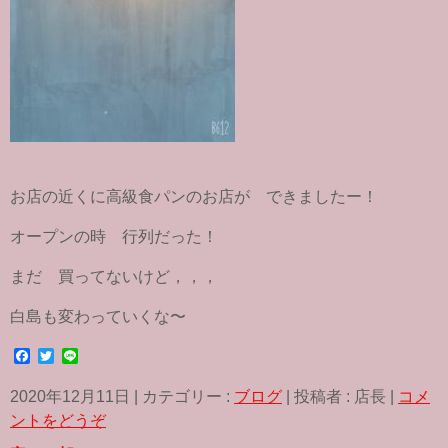
お店の近くに高級食パンのお店が できましたー！
オープンの時 行列だった！
まだ 買ってないけど，，，
白島も変わっていくな〜
F
T
L
a
w
i
c
i
n
2020年12月11日
|
カテゴリー :
ブログ
|
投稿者 : 店長
|
コメ
e
t
e
b
t
ントをどうぞ
o
e