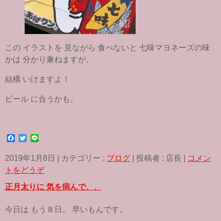
この イラストを 見ながら 食べないと 七味マヨネーズの味
かは 分かり兼ねますが。
結構 いけますよ！
ビール に合うかも。
F
T
L
a
w
i
c
i
n
2019年1月8日
|
カテゴリー :
ブログ
|
投稿者 : 店長
|
コメン
e
t
e
b
t
トをどうぞ
o
e
o
r
正月太りに 気を病んで、、
k
今日は もう８日。 早いもんです。