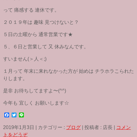
って 痛感する 連休です。
２０１９年は 趣味 見つけないと？
５日の土曜から 通常営業です★
５、６日と営業して 又 休みなんです。
すいません(＞人＜;)
１月って 年末に来れなかった方が 始めは チラホラこられた
りします。
是非 お待ちしてますよ〜(^^)
今年も 宜しく お願いします☆
F
T
L
a
w
i
c
i
n
2019年1月3日
|
カテゴリー :
ブログ
|
投稿者 : 店長
|
コメン
e
t
e
b
t
トをどうぞ