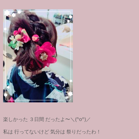
楽しかった ３日間 だったよ〜＼(^o^)／
私は 行ってないけど 気分は 祭りだったわ！