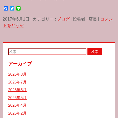
F
T
L
a
w
i
c
i
n
2017年6月1日
|
カテゴリー :
ブログ
|
投稿者 : 店長
|
コメン
e
t
e
b
t
トをどうぞ
o
e
o
r
k
アーカイブ
2026年8月
2026年7月
2026年6月
2026年5月
2026年4月
2026年2月