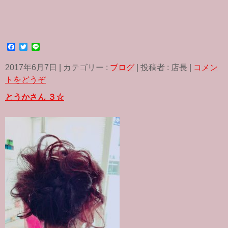
F
T
L
a
w
i
c
i
n
2017年6月7日
|
カテゴリー :
ブログ
|
投稿者 : 店長
|
コメン
e
t
e
b
t
トをどうぞ
o
e
o
r
とうかさん ３☆
k