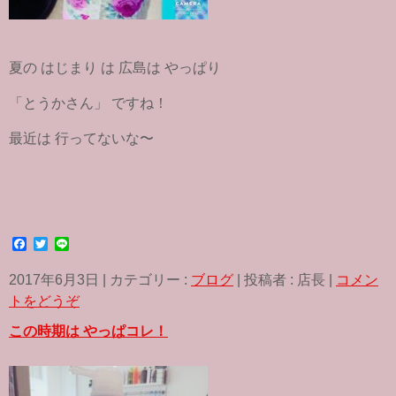
夏の はじまり は 広島は やっぱり
「とうかさん」 ですね！
最近は 行ってないな〜
F
T
L
a
w
i
c
i
n
2017年6月3日
|
カテゴリー :
ブログ
|
投稿者 : 店長
|
コメン
e
t
e
b
t
トをどうぞ
o
e
o
r
この時期は やっぱコレ！
k