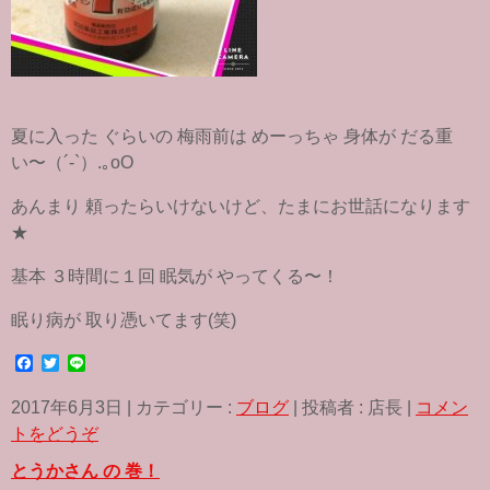
夏に入った ぐらいの 梅雨前は めーっちゃ 身体が だる重
い〜（´-`）.｡oO
あんまり 頼ったらいけないけど、たまにお世話になります
★
基本 ３時間に１回 眠気が やってくる〜！
眠り病が 取り憑いてます(笑)
F
T
L
a
w
i
c
i
n
2017年6月3日
|
カテゴリー :
ブログ
|
投稿者 : 店長
|
コメン
e
t
e
b
t
トをどうぞ
o
e
o
r
とうかさん の 巻！
k