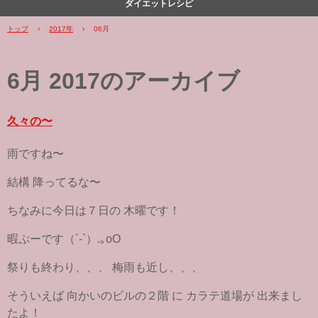
ダイエットレシピ
トップ
›
2017年
›
06月
6月 2017
のアーカイブ
久々の〜
雨ですね〜
結構 降ってるな〜
ちなみに今日は７日の 木曜です！
暇ぷーです（´-`）.｡oO
祭りも終わり、、、 梅雨も近し、、、
そういえば 向かいのビルの２階 に カラテ道場が 出来まし
たよ！