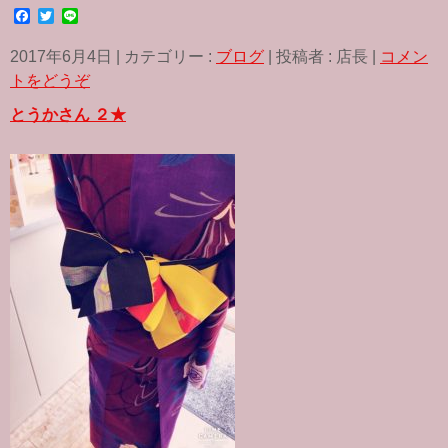
F
T
L
a
w
i
c
i
n
2017年6月4日
|
カテゴリー :
ブログ
|
投稿者 : 店長
|
コメン
e
t
e
b
t
トをどうぞ
o
e
o
r
とうかさん ２★
k