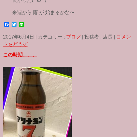
良かった( ^ω^ )
来週から 雨 が 始まるかな〜
F
T
L
a
w
i
c
i
n
2017年6月4日
|
カテゴリー :
ブログ
|
投稿者 : 店長
|
コメン
e
t
e
b
t
トをどうぞ
o
e
o
r
この時期、、、
k