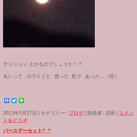
テンション 上がるのでしょうか！？
丸いって カワイイと 思った 私で あった…（笑）
F
T
L
a
w
i
c
i
n
2013年5月27日
|
カテゴリー :
ブログ
|
投稿者 : 店長
|
コメン
e
t
e
b
t
トをどうぞ
o
e
o
r
バースデーセット^_^
k