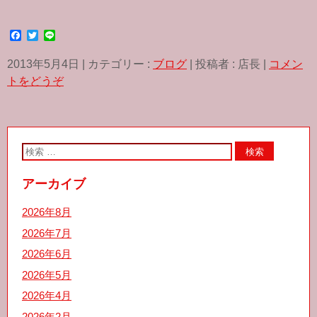
F
T
L
a
w
i
c
i
n
2013年5月4日
|
カテゴリー :
ブログ
|
投稿者 : 店長
|
コメン
e
t
e
b
t
トをどうぞ
o
e
o
r
k
アーカイブ
2026年8月
2026年7月
2026年6月
2026年5月
2026年4月
2026年2月