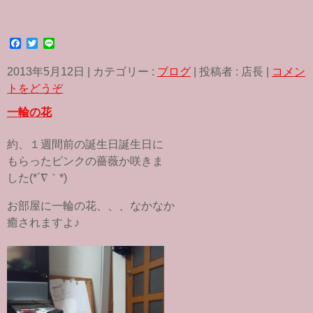
F
T
L
a
w
i
c
i
n
2013年5月12日
|
カテゴリー :
ブログ
|
投稿者 : 店長
|
コメン
e
t
e
b
t
トをどうぞ
o
e
o
r
一輪の花
k
約、１週間前の誕生日誕生日に
もらったピンクの薔薇か咲きま
した(*´∇｀*)
お部屋に一輪の花、、、なかなか
癒されますよ♪