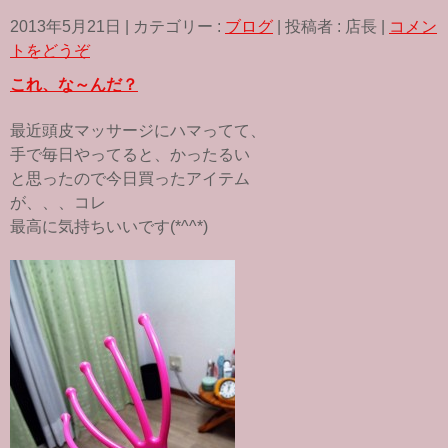
a
w
i
c
i
n
2013年5月21日
|
カテゴリー :
ブログ
|
投稿者 : 店長
|
コメン
e
t
e
b
t
トをどうぞ
o
e
o
r
これ、な～んだ？
k
最近頭皮マッサージにハマってて、
手で毎日やってると、かったるい
と思ったので今日買ったアイテム
が、、、コレ
最高に気持ちいいです(*^^*)