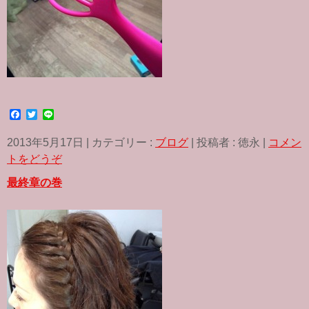
F
T
L
a
w
i
c
i
n
2013年5月17日
|
カテゴリー :
ブログ
|
投稿者 : 徳永
|
コメン
e
t
e
b
t
トをどうぞ
o
e
o
r
最終章の巻
k