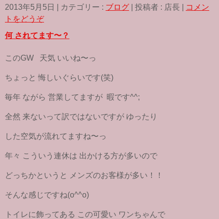
c
i
n
2013年5月5日
|
カテゴリー :
ブログ
|
投稿者 : 店長
|
コメン
e
t
e
b
t
トをどうぞ
o
e
o
r
何 されてます〜？
k
このGW 天気 いいね〜っ
ちょっと 悔しいぐらいです(笑)
毎年 ながら 営業してますが 暇です^^;
全然 来ないって訳ではないですが ゆったり
した空気が流れてますね〜っ
年々 こういう連休は 出かける方が多いので
どっちかというと メンズのお客様が多い！！
そんな感じですね(o^^o)
トイレに飾ってある この可愛い ワンちゃんで