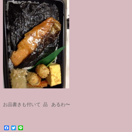
お品書きも付いて 品 あるわ〜
F
T
L