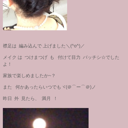
襟足は 編み込んで 上げました＼(^o^)／
メイク は つけまつげ も 付けて目力 バッチシ☆でした
よ！
家族で楽しめましたか~？
また 何かあったらいつでもヾ(＠⌒ー⌒＠)ノ
昨日 外 見たら、 満月 ！