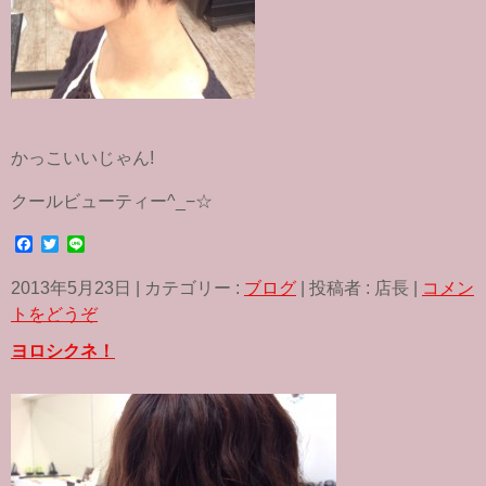
かっこいいじゃん!
クールビューティー^_−☆
F
T
L
a
w
i
c
i
n
2013年5月23日
|
カテゴリー :
ブログ
|
投稿者 : 店長
|
コメン
e
t
e
b
t
トをどうぞ
o
e
o
r
ヨロシクネ！
k