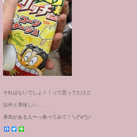
それはないでしょ！！って思ってたけど
以外と美味しい、、、
勇気がある人〜っ食べてみて！＼(^o^)／
F
T
L
a
w
i