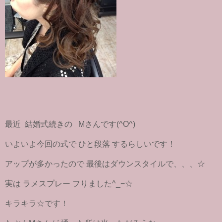
最近 結婚式続きの Mさんです(^O^)
いよいよ今回の式で ひと段落 するらしいです！
アップが多かったので 最後はダウンスタイルで、、、☆
実は ラメスプレー フりました^_−☆
キラキラ☆です！