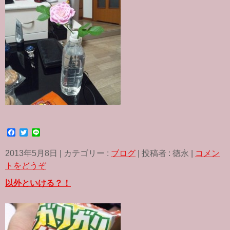
F
T
L
a
w
i
c
i
n
2013年5月8日
|
カテゴリー :
ブログ
|
投稿者 : 徳永
|
コメン
e
t
e
b
t
トをどうぞ
o
e
o
r
以外といける？！
k