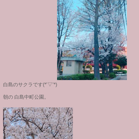
白島のサクラです(*’▽’*)
朝の 白島中町公園。