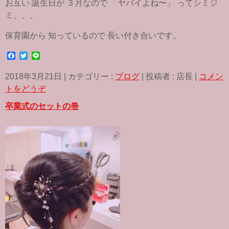
お互い 誕生日が ３月なので 「ヤバイよね〜」 ってシミジ
ミ、、、
保育園から 知っているので 長い付き合いです。
F
T
L
a
w
i
c
i
n
2018年3月21日
|
カテゴリー :
ブログ
|
投稿者 : 店長
|
コメン
e
t
e
b
t
トをどうぞ
o
e
o
r
卒業式のセットの巻
k