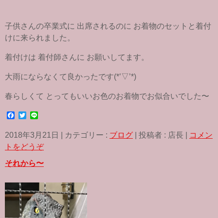
子供さんの卒業式に 出席されるのに お着物のセットと着付
けに来られました。
着付けは 着付師さんに お願いしてます。
大雨にならなくて良かったです(*’▽’*)
春らしくて とってもいいお色のお着物でお似合いでした〜
F
T
L
a
w
i
c
i
n
2018年3月21日
|
カテゴリー :
ブログ
|
投稿者 : 店長
|
コメン
e
t
e
b
t
トをどうぞ
o
e
o
r
それから〜
k