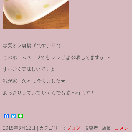
糖質オフ唐揚げ です(*’▽’*)
このホームページでも レシピは 公表してますが 〜
すっごく美味しいですよ！
我が家 久々に 作りました★
あっさりしていて いくらでも 食べれます！
F
T
L
a
w
i
c
i
n
2018年3月12日
|
カテゴリー :
ブログ
|
投稿者 : 店長
|
コメン
e
t
e