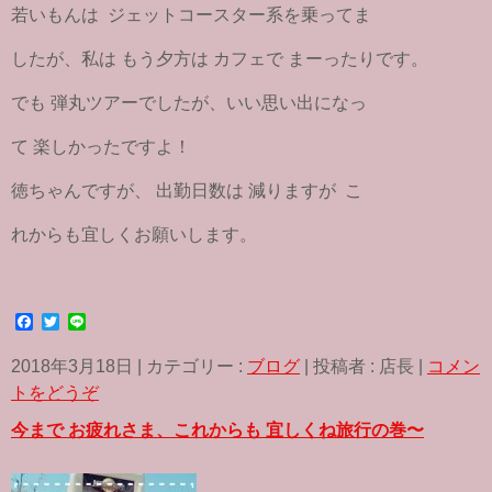
若いもんは ジェットコースター系を乗ってま
したが、私は もう夕方は カフェで まーったりです。
でも 弾丸ツアーでしたが、いい思い出になっ
て 楽しかったですよ！
徳ちゃんですが、 出勤日数は 減りますが こ
れからも宜しくお願いします。
F
T
L
a
w
i
c
i
n
2018年3月18日
|
カテゴリー :
ブログ
|
投稿者 : 店長
|
コメン
e
t
e
b
t
トをどうぞ
o
e
o
r
今まで お疲れさま、これからも 宜しくね旅行の巻〜
k