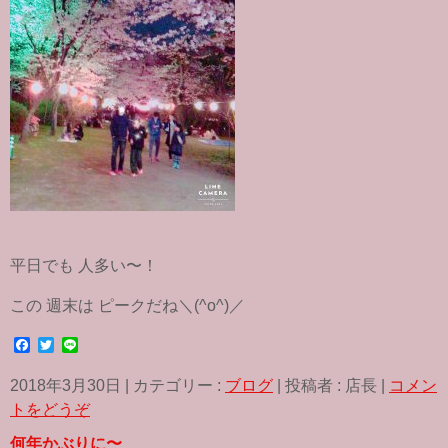
平日でも 人多い〜！
この 週末は ピークだね＼(^o^)／
F
T
L
a
w
i
c
i
n
2018年3月30日
|
カテゴリー :
ブログ
|
投稿者 : 店長
|
コメン
e
t
e
b
t
トをどうぞ
o
e
o
r
何年かぶりに〜