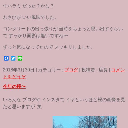
牛ハラミ だった？かな？
わさびが いい風味でした。
コンクリートの出っ張りが 当時をちょっと思い出すぐらい
で すっかり面影は無いですね〜
ずっと気になってたので スッキリしました。
F
T
L
a
w
i
c
i
n
2018年3月30日
|
カテゴリー :
ブログ
|
投稿者 : 店長
|
コメン
e
t
e
b
t
トをどうぞ
o
e
o
r
今年の桜〜
k
いろんな ブログや インスタで イヤというほど桜の画像を見
たと思いますが 笑